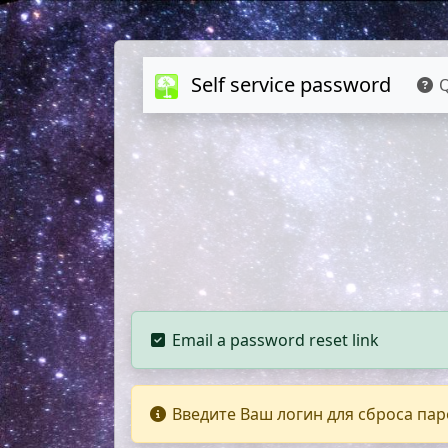
Self service password
Q
Email a password reset link
Введите Ваш логин для сброса пар